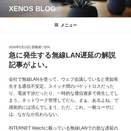
コ
XENOS BLOG
ン
テ
ン
メニュー
ツ
へ
ス
投
2026年5月13日
投稿者:
ZEN
キ
稿
急に発生する無線LAN遅延の解説
日:
ッ
記事がよい。
プ
会社で無線LANを使って、ウェブ会議していると突如発
生する通信不安定。スイッチ間のパケットロスだった
り、電波干渉だったり、一時的な通信過多で発生してし
まう。ネットワーク管理してたら、まぁ、あるよね、で
感覚的には済んでしまう。ただ、これ、一般ユーザに
は、なかなか伝わらない。
INTERNET Watchに載っている無線LANでの急な遅延の