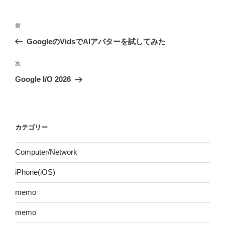
投
前
前
稿
の
GoogleのVidsでAIアバターを試してみた
ナ
投
ビ
稿
次
次
ゲ
の
Google I/O 2026
投
ー
稿
シ
ョ
カテゴリー
ン
Computer/Network
iPhone(iOS)
memo
memo