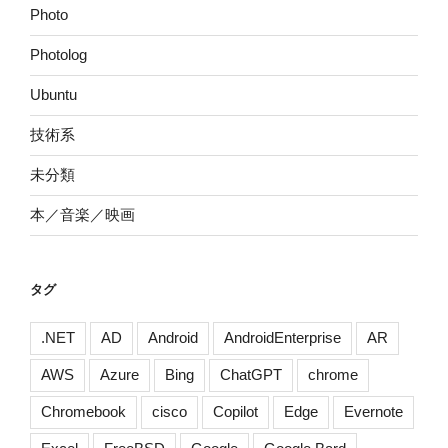
Photo
Photolog
Ubuntu
技術系
未分類
本／音楽／映画
タグ
.NET
AD
Android
AndroidEnterprise
AR
AWS
Azure
Bing
ChatGPT
chrome
Chromebook
cisco
Copilot
Edge
Evernote