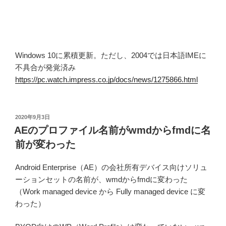
Windows 10に累積更新。ただし、2004では日本語IMEに
不具合が発覚済み
https://pc.watch.impress.co.jp/docs/news/1275866.html
投
2020年9月3日
稿
AEのプロファイル名前がwmdからfmdに名
日:
前が変わった
Android Enterprise（AE）の会社所有デバイス向けソリュ
ーションセットの名前が、wmdからfmdに変わった
（Work managed device から Fully managed device に変
わった）