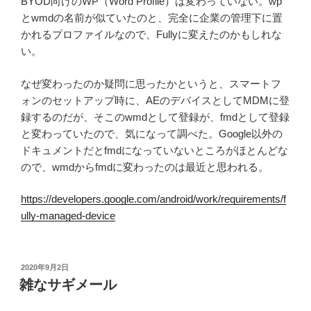
BYOD向けのWP（Word Profile）は変わっていない。wp
とwmdの名前が似ていたのと、完全に企業の管理下に置
かれるプロファイルなので、Fullyに変えたのかもしれな
い。
なぜ変わったのか疑問に思ったかというと、スマートフ
ォンのセットアップ時に、AEのデバイスとしてMDMに登
録するのだが、そこのwmdとして登録が、fmdとして登録
と変わっていたので、気になって調べた。Google以外の
ドキュメントだとfmdになっていないところがほとんどな
ので、wmdからfmdに変わったのは最近と思われる。
https://developers.google.com/android/work/requirements/f
ully-managed-device
投
2020年9月2日
稿
雑なサギメール
日: