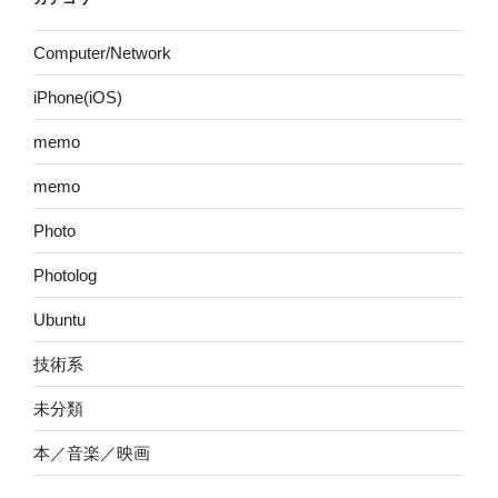
Computer/Network
iPhone(iOS)
memo
memo
Photo
Photolog
Ubuntu
技術系
未分類
本／音楽／映画