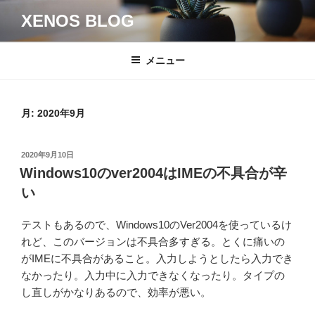
コ
XENOS BLOG
ン
テ
ン
メニュー
ツ
へ
ス
月:
2020年9月
キ
ッ
投
2020年9月10日
プ
稿
Windows10のver2004はIMEの不具合が辛
日:
い
テストもあるので、Windows10のVer2004を使っているけ
れど、このバージョンは不具合多すぎる。とくに痛いの
がIMEに不具合があること。入力しようとしたら入力でき
なかったり。入力中に入力できなくなったり。タイプの
し直しがかなりあるので、効率が悪い。