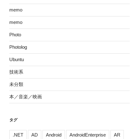
memo
memo
Photo
Photolog
Ubuntu
技術系
未分類
本／音楽／映画
タグ
.NET
AD
Android
AndroidEnterprise
AR