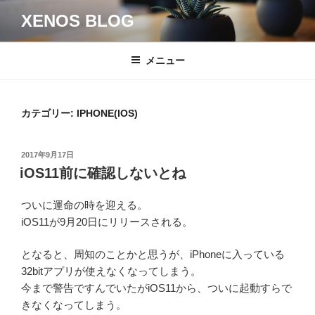
コ
XENOS BLOG
ン
テ
ン
メニュー
ツ
へ
ス
カテゴリー:
IPHONE(IOS)
キ
ッ
投
2017年9月17日
プ
稿
iOS11前に確認しないとね
日:
ついに運命の時を迎える。
iOS11が9月20日にリリースされる。
となると、周知のことかと思うが、iPhoneに入っている
32bitアプリが使えなくなってしまう。
今まで警告ですんでいたがiOS11から、ついに起動すらで
きなくなってしまう。