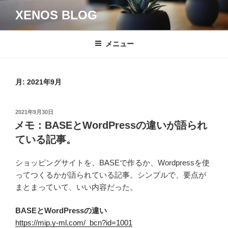
コ
XENOS BLOG
ン
テ
ン
メニュー
ツ
へ
ス
月:
2021年9月
キ
ッ
投
2021年9月30日
プ
稿
メモ：BASEとWordPressの違いが語られ
日:
ている記事。
ショッピングサイトを、BASEで作るか、Wordpressを使
ってつくるかが語られている記事。シンプルで、要点が
まとまっていて、いい内容だった。
BASEとWordPressの違い
https://mip.y-ml.com/_bcn?id=1001