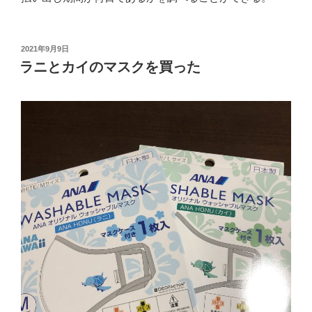
投
2021年9月9日
稿
ラニとカイのマスクを買った
日: