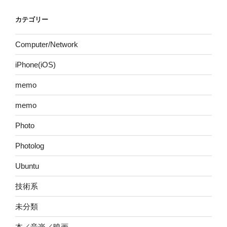
カテゴリー
Computer/Network
iPhone(iOS)
memo
memo
Photo
Photolog
Ubuntu
技術系
未分類
本／音楽／映画