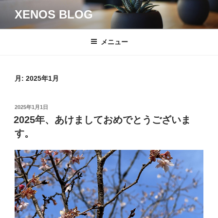
コ
XENOS BLOG
ン
テ
ン
メニュー
ツ
へ
ス
月:
2025年1月
キ
ッ
投
2025年1月1日
プ
稿
2025年、あけましておめでとうございま
日:
す。