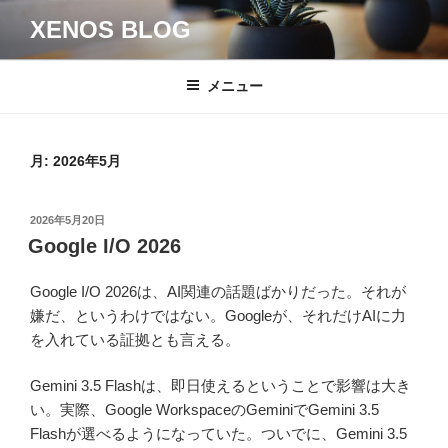
コ
XENOS BLOG
ン
テ
ン
メニュー
ツ
へ
ス
月:
2026年5月
キ
ッ
投
2026年5月20日
プ
稿
Google I/O 2026
日:
Google I/O 2026は、AI関連の話題ばかりだった。それが
嫌だ、というわけではない。Googleが、それだけAIに力
を入れている証拠とも言える。
Gemini 3.5 Flashは、即日使えるということで影響は大き
い。実際、Google WorkspaceのGeminiでGemini 3.5
Flashが選べるようになっていた。ついでに、Gemini 3.5