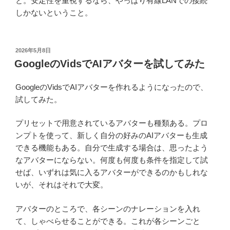
と。安定性を重視するなら、やっぱり有線LANでの接続
しかないということ。
投
2026年5月8日
稿
GoogleのVidsでAIアバターを試してみた
日:
GoogleのVidsでAIアバターを作れるようになったので、
試してみた。
プリセットで用意されているアバターも種類ある。プロ
ンプトを使って、新しく自分の好みのAIアバターも生成
できる機能もある。自分で生成する場合は、思ったよう
なアバターにならない。何度も何度も条件を指定して試
せば、いずれは気に入るアバターができるのかもしれな
いが、それはそれで大変。
アバターのところで、各シーンのナレーションを入れ
て、しゃべらせることができる。これが各シーンごと