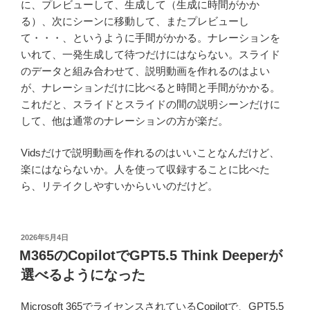
に、プレビューして、生成して（生成に時間がかか
る）、次にシーンに移動して、またプレビューし
て・・・、というように手間がかかる。ナレーションを
いれて、一発生成して待つだけにはならない。スライド
のデータと組み合わせて、説明動画を作れるのはよい
が、ナレーションだけに比べると時間と手間がかかる。
これだと、スライドとスライドの間の説明シーンだけに
して、他は通常のナレーションの方が楽だ。
Vidsだけで説明動画を作れるのはいいことなんだけど、
楽にはならないか。人を使って収録することに比べた
ら、リテイクしやすいからいいのだけど。
投
2026年5月4日
稿
M365のCopilotでGPT5.5 Think Deeperが
日:
選べるようになった
Microsoft 365でライセンスされているCopilotで、GPT5.5