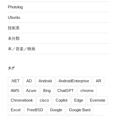
Photolog
Ubuntu
技術系
未分類
本／音楽／映画
タグ
.NET
AD
Android
AndroidEnterprise
AR
AWS
Azure
Bing
ChatGPT
chrome
Chromebook
cisco
Copilot
Edge
Evernote
Excel
FreeBSD
Google
Google Bard