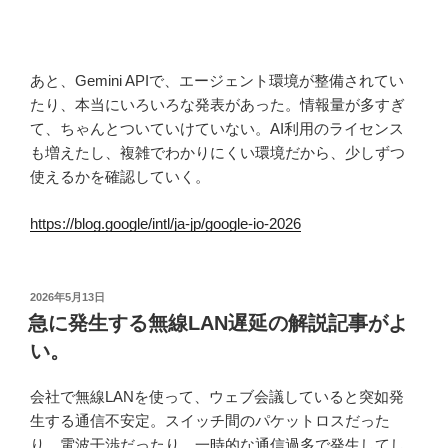
あと、Gemini APIで、エージェント環境が整備されてい
たり、本当にいろいろな発表があった。情報量が多すぎ
て、ちゃんとついていけていない。AI利用のライセンス
も増えたし、複雑でわかりにくい環境だから、少しずつ
使えるかを確認していく。
https://blog.google/intl/ja-jp/google-io-2026
投
2026年5月13日
稿
急に発生する無線LAN遅延の解説記事がよ
日:
い。
会社で無線LANを使って、ウェブ会議していると突如発
生する通信不安定。スイッチ間のパケットロスだった
り、電波干渉だったり、一時的な通信過多で発生してし