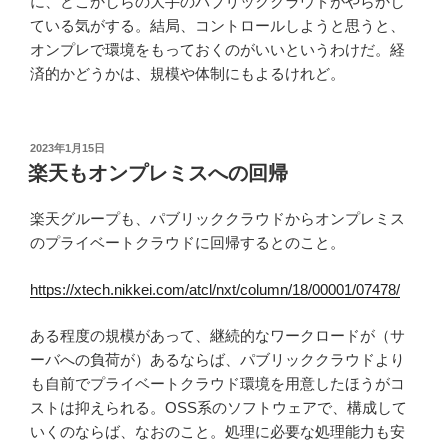
に、どこかしらの大手のパブリッククラウドがやらかし
ている気がする。結局、コントロールしようと思うと、
オンプレで環境をもっておくのがいいというわけだ。経
済的かどうかは、規模や体制にもよるけれど。
投
2023年1月15日
稿
楽天もオンプレミスへの回帰
日:
楽天グループも、パブリッククラウドからオンプレミス
のプライベートクラウドに回帰するとのこと。
https://xtech.nikkei.com/atcl/nxt/column/18/00001/07478/
ある程度の規模があって、継続的なワークロードが（サ
ーバへの負荷が）あるならば、パブリッククラウドより
も自前でプライベートクラウド環境を用意したほうがコ
ストは抑えられる。OSS系のソフトウェアで、構成して
いくのならば、なおのこと。処理に必要な処理能力も安