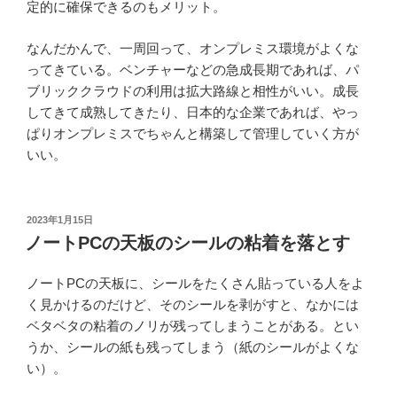
定的に確保できるのもメリット。
なんだかんで、一周回って、オンプレミス環境がよくな
ってきている。ベンチャーなどの急成長期であれば、パ
ブリッククラウドの利用は拡大路線と相性がいい。成長
してきて成熟してきたり、日本的な企業であれば、やっ
ぱりオンプレミスでちゃんと構築して管理していく方が
いい。
投
2023年1月15日
稿
ノートPCの天板のシールの粘着を落とす
日:
ノートPCの天板に、シールをたくさん貼っている人をよ
く見かけるのだけど、そのシールを剥がすと、なかには
ベタベタの粘着のノリが残ってしまうことがある。とい
うか、シールの紙も残ってしまう（紙のシールがよくな
い）。