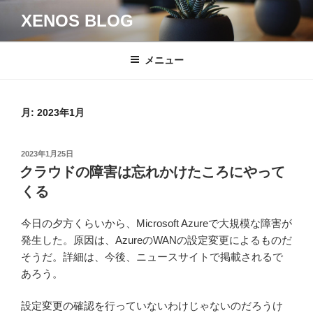
コ
XENOS BLOG
ン
テ
ン
メニュー
ツ
へ
ス
月:
2023年1月
キ
ッ
投
2023年1月25日
プ
稿
クラウドの障害は忘れかけたころにやって
日:
くる
今日の夕方くらいから、Microsoft Azureで大規模な障害が
発生した。原因は、AzureのWANの設定変更によるものだ
そうだ。詳細は、今後、ニュースサイトで掲載されるで
あろう。
設定変更の確認を行っていないわけじゃないのだろうけ