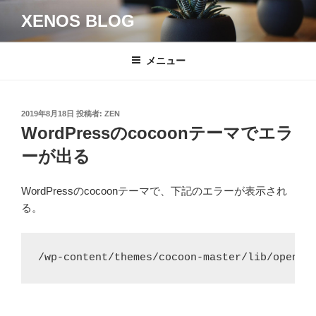
コ
XENOS BLOG
ン
テ
ン
メニュー
ツ
へ
ス
投
2019年8月18日
投稿者:
ZEN
キ
稿
WordPressのcocoonテーマでエラ
日:
ッ
ーが出る
プ
WordPressのcocoonテーマで、下記のエラーが表示され
る。