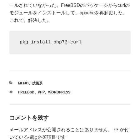
ールされていなかった。FreeBSDのパッケージからcurlの
モジュールをインストールして、apacheを再起動した。
これで、解決した。
カ
MEMO
、
技術系
テ
タ
FREEBSD
、
PHP
、
WORDPRESS
ゴ
グ
リ
ー
コメントを残す
メールアドレスが公開されることはありません。
※
が付
いている欄は必須項目です