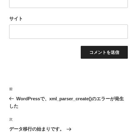
サイト
投
前
前
稿
の
WordPressで、xml_parser_create()のエラーが発生
ナ
投
した
ビ
稿
ゲ
次
次
の
ー
データ移行の始まりです。
投
シ