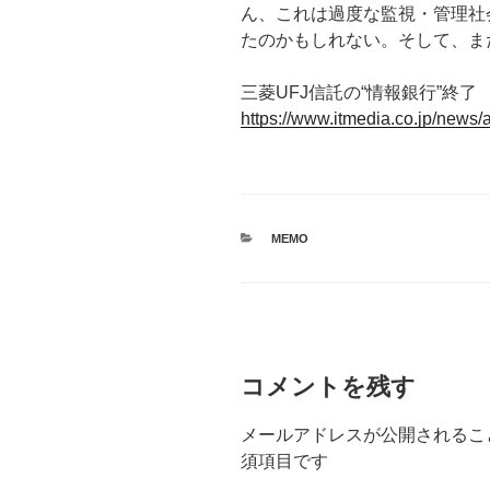
ん、これは過度な監視・管理社
たのかもしれない。そして、ま
三菱UFJ信託の“情報銀行”終
https://www.itmedia.co.jp/news/
カ
MEMO
テ
ゴ
リ
ー
コメントを残す
メールアドレスが公開されるこ
須項目です