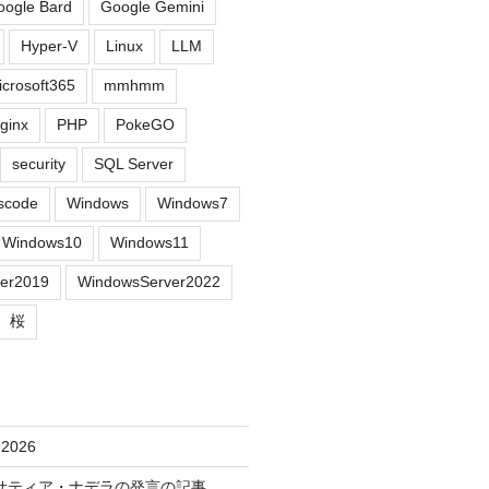
oogle Bard
Google Gemini
Hyper-V
Linux
LLM
icrosoft365
mmhmm
ginx
PHP
PokeGO
security
SQL Server
scode
Windows
Windows7
Windows10
Windows11
er2019
WindowsServer2022
桜
026
chのサティア・ナデラの発言の記事。