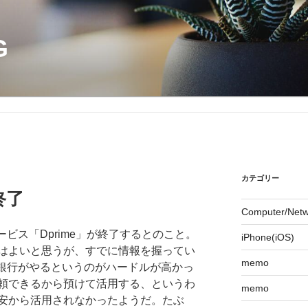
G
カテゴリー
終了
Computer/Netw
ービス「Dprime」が終了するとのこと。
iPhone(iOS)
はよいと思うが、すでに情報を握ってい
memo
の銀行がやるというのがハードルが高かっ
頼できるから預けて活用する、というわ
memo
安から活用されなかったようだ。たぶ