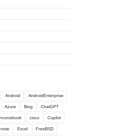
画
Android
AndroidEnterprise
Azure
Bing
ChatGPT
hromebook
cisco
Copilot
rnote
Excel
FreeBSD