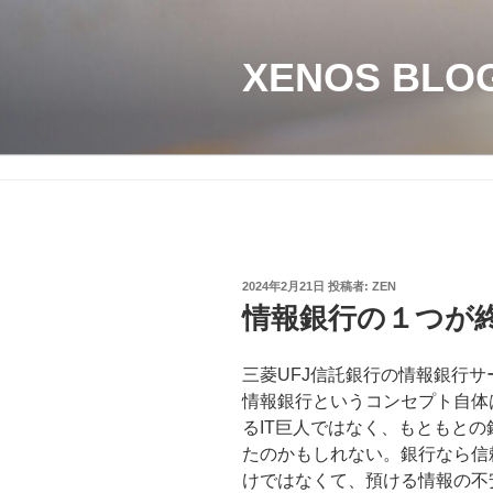
コ
ン
テ
XENOS BLO
ン
ツ
へ
ス
キ
ッ
プ
投
2024年2月21日
投稿者:
ZEN
稿
情報銀行の１つが
日:
三菱UFJ信託銀行の情報銀行サ
情報銀行というコンセプト自体
るIT巨人ではなく、もともと
たのかもしれない。銀行なら信
けではなくて、預ける情報の不