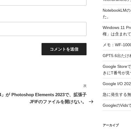
NotebookLM
た。
Windows 1
権」は含まれ
メモ：WF-10
GPT5.6出たけ
Google Stor
きにT番号が見
Google I/O 20
次
次
の
急に発生する無
4」が
Photoshop Elements 2023で、拡張子
投
JFIFのファイルを開けない。
GoogleのVi
稿
アーカイブ