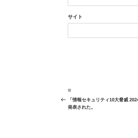
サイト
投
前
前
稿
の
「情報セキュリティ10大脅威 202
投
発表された。
ナ
稿
ビ
ゲ