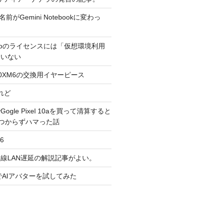
の名前がGemini Notebookに変わっ
1 Proのライセンスには「仮想環境利用
ていない
00XM6の交換用イヤーピース
れど
eでGogle Pixel 10aを買って清算すると
つからずハマった話
26
線LAN遅延の解説記事がよい。
dsでAIアバターを試してみた