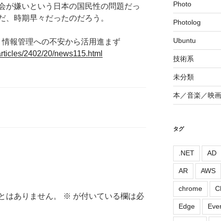
Photo
会が嫌いという日本の国民性の問題だっ
だ、時期早々だったのだろう。
Photolog
Ubuntu
了 情報管理への不安から活用進まず
articles/2402/20/news115.html
技術系
未分類
本／音楽／映
タグ
.NET
AD
AR
AWS
chrome
C
とはありません。
※
が付いている欄は必
Edge
Eve