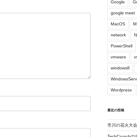
Google
G
google meet
MacOS
M
network
N
PowerShell
vmware
v
windows8
WindowsServ
Wordpress
最近の投稿
市川の花火大会2
TechCrun