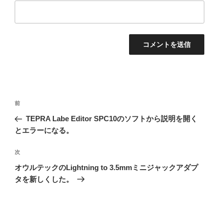
投
前
前
稿
の
TEPRA Labe Editor SPC10のソフトから説明を開く
ナ
投
とエラーになる。
ビ
稿
ゲ
次
次
の
ー
オウルテックのLightning to 3.5mmミニジャックアダプ
投
シ
タを新しくした。
稿
ョ
ン