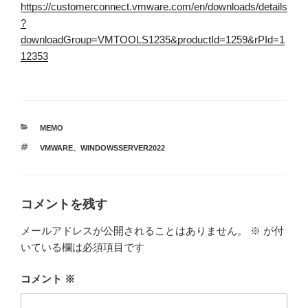
https://customerconnect.vmware.com/en/downloads/details
?
downloadGroup=VMTOOLS1235&productId=1259&rPId=1
12353
カ
MEMO
テ
タ
VMWARE
、
WINDOWSSERVER2022
ゴ
グ
リ
ー
コメントを残す
メールアドレスが公開されることはありません。
※
が付
いている欄は必須項目です
コメント
※