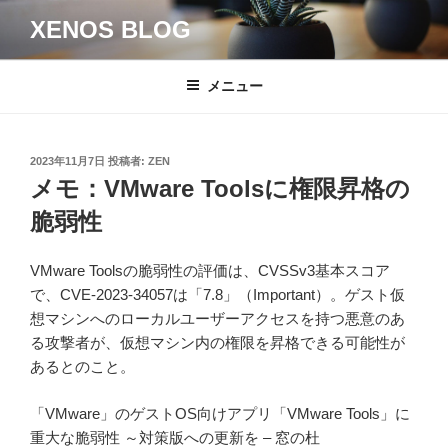
コ
XENOS BLOG
ン
テ
ン
メニュー
ツ
へ
ス
投
2023年11月7日
投稿者:
ZEN
キ
稿
メモ：VMware Toolsに権限昇格の
日:
ッ
脆弱性
プ
VMware Toolsの脆弱性の評価は、CVSSv3基本スコア
で、CVE-2023-34057は「7.8」（Important）。ゲスト仮
想マシンへのローカルユーザーアクセスを持つ悪意のあ
る攻撃者が、仮想マシン内の権限を昇格できる可能性が
あるとのこと。
「VMware」のゲストOS向けアプリ「VMware Tools」に
重大な脆弱性 ～対策版への更新を – 窓の杜