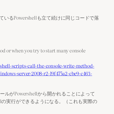
れているPowershellも立て続けに同じコードで落
od or when you try to start many console
hell-scripts-call-the-console-write-method-
windows-server-2008-r2-19f475a2-cbe9-c463-
コンソールがPowershellから開かれることによって
llの実行ができるようになる。（これも実際の