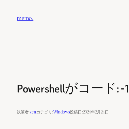
内
容
memo.
を
ス
キ
ッ
プ
Powershellがコード
執筆者:
zen
カテゴリ:
Windows
投稿日:
2024年2月24日