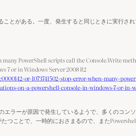
2で異常終了することがある。一度、発生すると同じときに実行さ
。
 many PowerShell scripts call the Console.Write meth
ws 7 or in Windows Server 2008 R2
xc0000142-or-1073741502-stop-error-when-many-powers
ations-on-a-powershell-console-in-windows-7-or-in-
host.dllファイルのエラーが原因で発生しているようで、多くの
つことで、一時的におさまるので、またPowershe