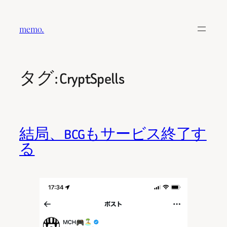
内
容
memo.
を
ス
キ
タグ:
CryptSpells
ッ
プ
結局、BCGもサービス終了す
る