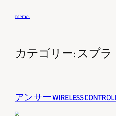
内
容
memo.
を
ス
キ
ッ
カテゴリー:
スプラ
プ
アンサー WIRELESS CONTROL