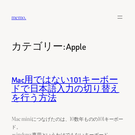
内
容
memo.
を
ス
キ
カテゴリー:
Apple
ッ
プ
Mac用ではない101キーボー
ドで日本語入力の切り替え
を行う方法
Mac miniにつなげたのは、10数年ものの101キーボー
ド。
ｗindows専用というわけでもないキーボード。