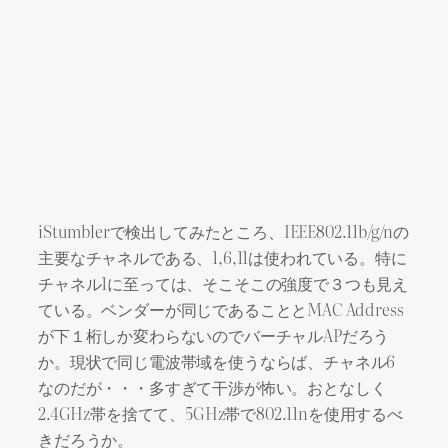
iStumblerで検出してみたところ、IEEE802.11b/g/nの
主要なチャネルである、1,6,11は使われている。特に
チャネル1に至っては、そこそこの強度で３つも見え
ている。ベンダーが同じであることとMAC Address
が下１桁しか変わらないのでバーチャルAPだろう
か。現状で同じ電波帯域を使うならば、チャネル6
なのだが・・・多すぎて干渉が怖い。おとなしく
2.4GHz帯を捨てて、5GHz帯で802.11nを使用するべ
きだろうか。