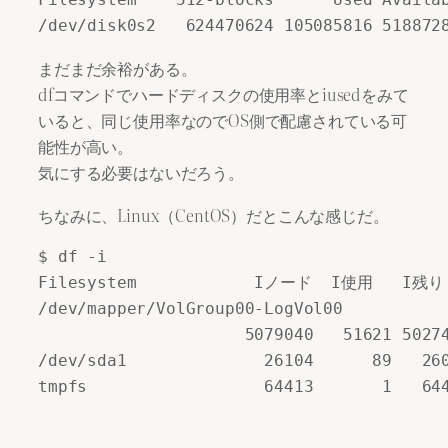
まだまだ余裕がある。
dfコマンドでハードディスクの使用率とiusedをみて
いると、同じ使用率なのでOS側で配慮されている可
能性が高い。
気にする必要はないだろう。
ちなみに、Linux（CentOS）だとこんな感じだ。
$ df -i

Filesystem            Iノード  I使用   I
/dev/mapper/VolGroup00-LogVol00

                     5079040   51621 50274
/dev/sda1              26104      89   260