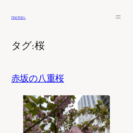
内
容
memo.
を
ス
キ
タグ:
桜
ッ
プ
赤坂の八重桜