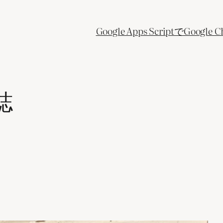
Google Apps ScriptでGo
誌