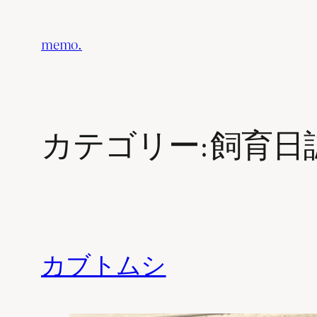
内
容
memo.
を
ス
キ
ッ
カテゴリー:
飼育日
プ
カブトムシ