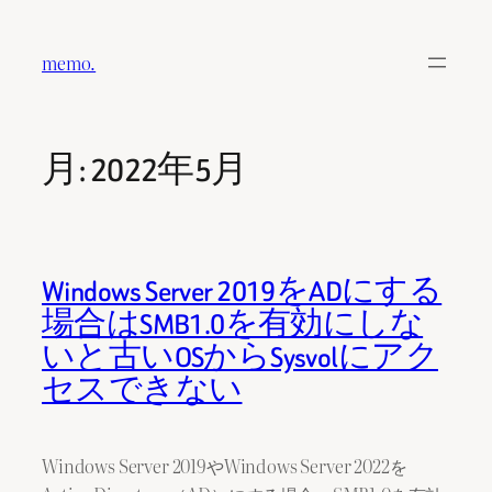
内
容
memo.
を
ス
キ
月:
2022年5月
ッ
プ
Windows Server 2019をADにする
場合はSMB1.0を有効にしな
いと古いOSからSysvolにアク
セスできない
Windows Server 2019やWindows Server 2022を