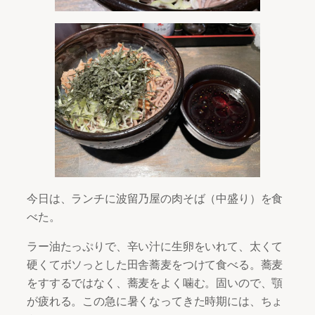
今日は、ランチに波留乃屋の肉そば（中盛り）を食
べた。
ラー油たっぷりで、辛い汁に生卵をいれて、太くて
硬くてボソっとした田舎蕎麦をつけて食べる。蕎麦
をすするではなく、蕎麦をよく噛む。固いので、顎
が疲れる。この急に暑くなってきた時期には、ちょ