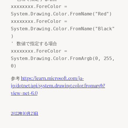
xxxxxxxx.ForeColor = 
System.Drawing.Color.FromName("Red") 

xxxxxxxx.ForeColor = 
System.Drawing.Color.FromName("Black"
) 

' 数値で指定する場合 

xxxxxxxx.ForeColor = 
System.Drawing.Color.FromArgb(0, 255, 
0)
参考
https://learn.microsoft.com/ja-
jp/dotnet/api/system.drawing.color.fromargb?
view=net-6.0
2022年10月23日