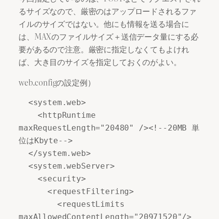
るサイズなので、厳密のはアップロードされるファ
イルのサイズではない。他にも情報を送る場合に
は、MAXのファイルサイズ＋送信データ量にする必
要があるので注意。厳密に指定しなくてもよけれ
ば、大き目のサイズを指定しておくのがよい。
web.configの設定例）
  <system.web> 

    <httpRuntime 
maxRequestLength="20480" /><!--20MB 単
位はKbyte--> 

  </system.web> 

  <system.webServer> 

    <security> 

      <requestFiltering> 

        <requestLimits 
maxAllowedContentLength="20971520"/>