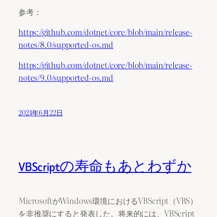
参考：
https://github.com/dotnet/core/blob/main/release-
notes/8.0/supported-os.md
https://github.com/dotnet/core/blob/main/release-
notes/9.0/supported-os.md
2024年6月22日
VBScriptの寿命もあとわずか
MicrosoftがWindows環境におけるVBScript（VBS）
を非推奨にすると発表した。将来的には、VBScript