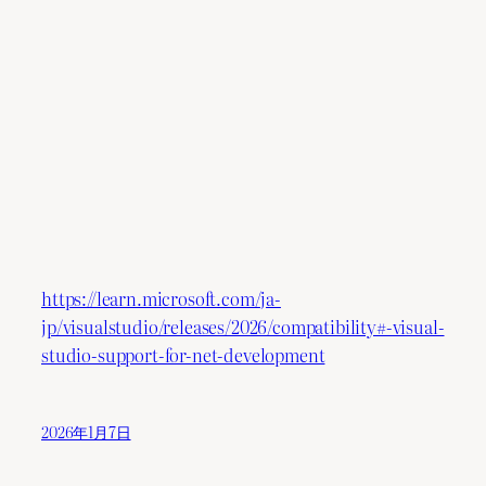
https://learn.microsoft.com/ja-
jp/visualstudio/releases/2026/compatibility#-visual-
studio-support-for-net-development
2026年1月7日