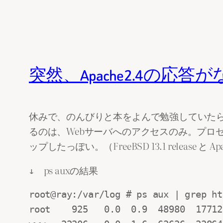
突然、Apache2.4の応答
休みで、のんびりと本をよんで勉強していたら、
るのは、Webサーバへのアクセスのみ。プロ
ップしたっぽい。（FreeBSD 13.1 release と 
↓ ps auxの結果
root@ray:/var/log # ps aux | grep htt
root    925   0.0  0.9  48980  17712