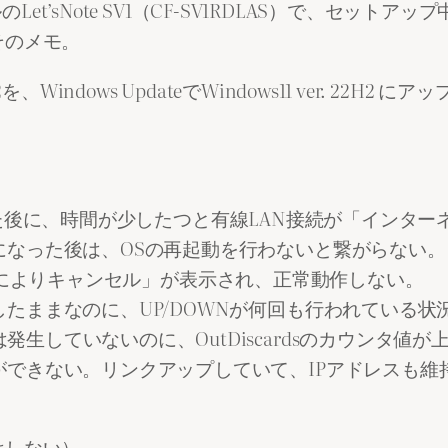
Let’sNote SV1（CF-SV1RDLAS）で、セッ
そのメモ。
、Windows UpdateでWindows11 ver. 22H2 に
2H2にした後に、時間が少したつと有線LAN接続が「イン
になった後は、OSの再起動を行わないと繋がらない。
ユーザ操作によりキャンセル」が表示され、正常動作しない。
したままなのに、UP/DOWNが何回も行われている状
生していないのに、OutDiscardsのカウンタ値
ができない。リンクアップしていて、IPアドレスも維
はしない）