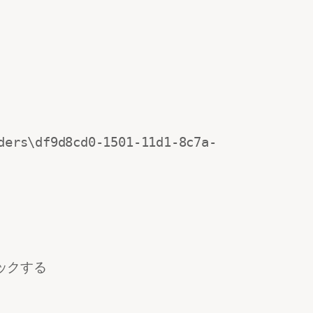
ers\df9d8cd0-1501-11d1-8c7a-
リックする