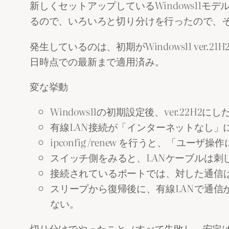
新しくセットアップしているWindows11モデルの
るので、いろいろと切り分けを行ったので、
発生しているのは、初期がWindows11 ver.21H2を
日時点での最新まで適用済み。
変な挙動
Windows11の初期設定後、ver.2
有線LAN接続が「インターネットなし」
ipconfig /renew を行うと、「
スイッチ側をみると、LANケーブルは刺
接続されているポートでは、対した通信は発
スリープから復帰後に、有線LANで通信
ない。
切り分けでやったこと（すべて失敗し、安定