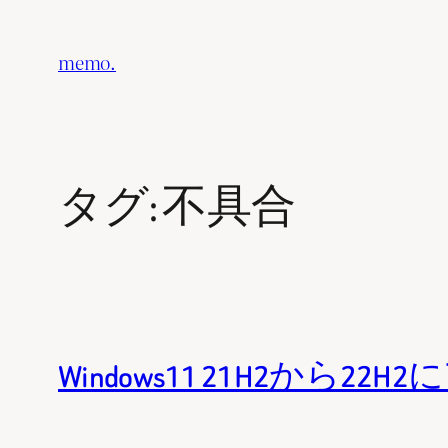
内
容
memo.
を
ス
キ
ッ
タグ:
不具合
プ
Windows11 21H2か