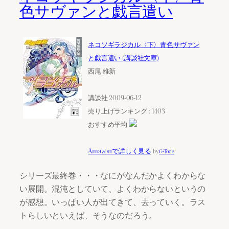
色サヴァンと戯言遣い
ネコソギラジカル〈下〉青色サヴァン
と戯言遣い (講談社文庫)
西尾 維新
講談社 2009-06-12
売り上げランキング : 1403
おすすめ平均
Amazonで詳しく見る
by
G-Tools
シリーズ最終巻・・・なにがなんだかよくわからな
い展開。混沌としていて、よくわからないというの
が感想。いっぱい人が出てきて、去っていく。ラス
トらしいといえば、そうなのだろう。