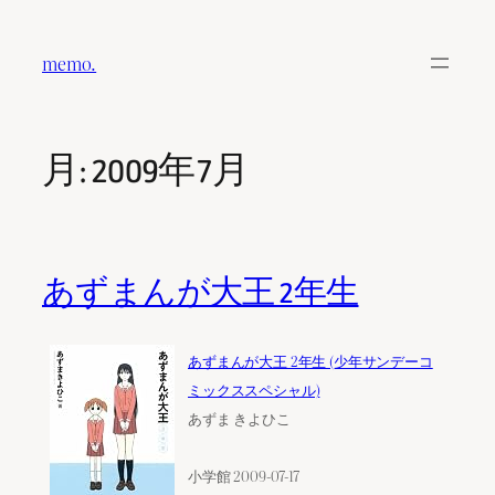
内
容
memo.
を
ス
キ
月:
2009年7月
ッ
プ
あずまんが大王 2年生
あずまんが大王 2年生 (少年サンデーコ
ミックススペシャル)
あずま きよひこ
小学館 2009-07-17