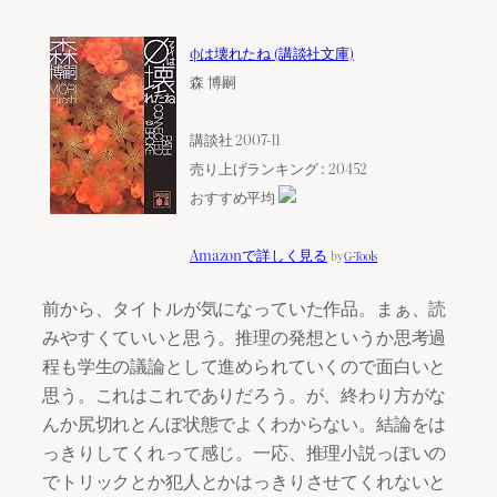
φは壊れたね (講談社文庫)
森 博嗣
講談社 2007-11
売り上げランキング : 20452
おすすめ平均
Amazonで詳しく見る
by
G-Tools
前から、タイトルが気になっていた作品。まぁ、読
みやすくていいと思う。推理の発想というか思考過
程も学生の議論として進められていくので面白いと
思う。これはこれでありだろう。が、終わり方がな
んか尻切れとんぼ状態でよくわからない。結論をは
っきりしてくれって感じ。一応、推理小説っぽいの
でトリックとか犯人とかはっきりさせてくれないと