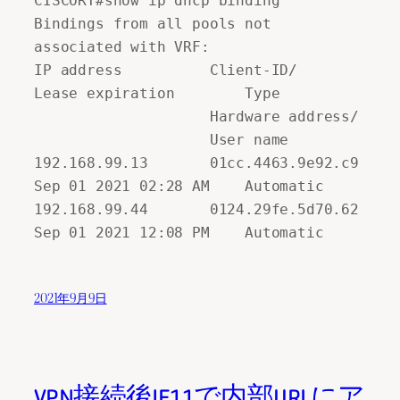
CISCORT#show ip dhcp binding 

Bindings from all pools not 
associated with VRF: 

IP address          Client-ID/              
Lease expiration        Type 

                    Hardware address/ 

                    User name 

192.168.99.13       01cc.4463.9e92.c9       
Sep 01 2021 02:28 AM    Automatic 

192.168.99.44       0124.29fe.5d70.62       
Sep 01 2021 12:08 PM    Automatic
2021年9月9日
VPN接続後IE11で内部URLにア