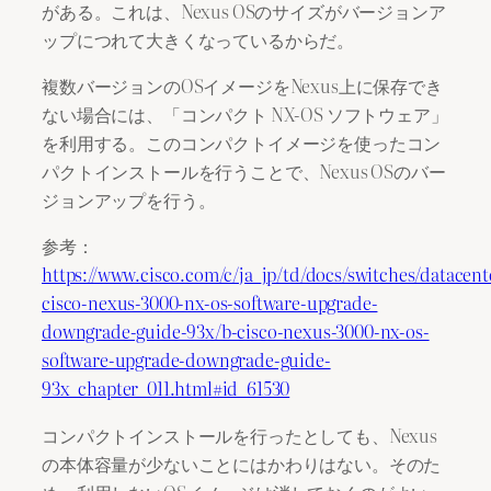
がある。これは、Nexus OSのサイズがバージョンア
ップにつれて大きくなっているからだ。
複数バージョンのOSイメージをNexus上に保存でき
ない場合には、「コンパクト NX-OS ソフトウェア」
を利用する。このコンパクトイメージを使ったコン
パクトインストールを行うことで、Nexus OSのバー
ジョンアップを行う。
参考：
https://www.cisco.com/c/ja_jp/td/docs/switches/datace
cisco-nexus-3000-nx-os-software-upgrade-
downgrade-guide-93x/b-cisco-nexus-3000-nx-os-
software-upgrade-downgrade-guide-
93x_chapter_011.html#id_61530
コンパクトインストールを行ったとしても、Nexus
の本体容量が少ないことにはかわりはない。そのた