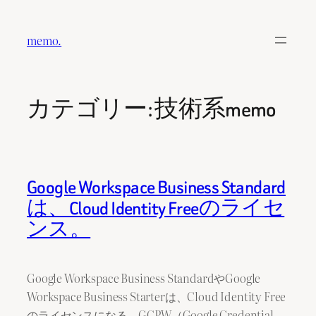
内
容
memo.
を
ス
キ
カテゴリー:
技術系memo
ッ
プ
Google Workspace Business Standard
は、Cloud Identity Freeのライセ
ンス。
Google Workspace Business StandardやGoogle
Workspace Business Starterは、Cloud Identity Free
のライセンスになる。GCPW（Google Credential