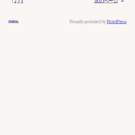
1
2
3
4
次のページ
→
Proudly powered by
WordPress
memo.