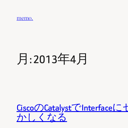
内
容
memo.
を
ス
キ
ッ
月:
2013年4月
プ
CiscoのCatalystでI
かしくなる