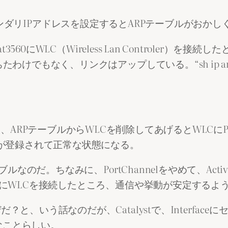
faceにセカンダリIPアドレスを設定するとARPテーブル
3560にWLC（Wireless Lan Controler）
たわけでもなく、リンクはアップしている。“sh ip a
.XX”を実行して、ARPテーブルからWLCを削除してあげるとW
スが登録されて正常な状態になる。
ルなのだ。ちなみに、PortChannelをやめて、Acti
NにWLCを接続したところ、通信や挙動が安定するよ
と、いう話なのだが、Catalystで、Interface
なことらしい。