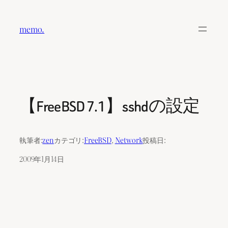
内
容
memo.
を
ス
キ
ッ
プ
【FreeBSD 7.1】sshdの設定
執筆者:
zen
カテゴリ:
FreeBSD
, 
Network
投稿日:
2009年1月14日