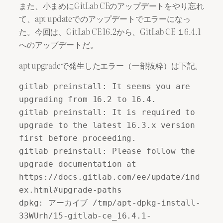
また、小まめにGitLab CEのアップデートをやり忘れ
て、apt updateでのアップデートでエラーになっ
た。今回は、GitLab CE 16.2から、GitLab CE １6.4.1
へのアップデートだ。
apt upgradeで発生したエラー（一部抜粋）は下記。
gitlab preinstall: It seems you are 
upgrading from 16.2 to 16.4.

gitlab preinstall: It is required to 
upgrade to the latest 16.3.x version 
first before proceeding.

gitlab preinstall: Please follow the 
upgrade documentation at 
https://docs.gitlab.com/ee/update/ind
ex.html#upgrade-paths

dpkg: アーカイブ /tmp/apt-dpkg-install-
33WUrh/15-gitlab-ce_16.4.1-