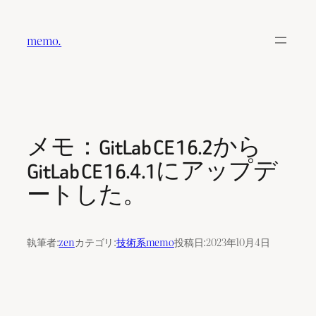
内
容
memo.
を
ス
キ
ッ
プ
メモ：GitLab CE 16.2から
GitLab CE 16.4.1にアップデ
ートした。
執筆者:
zen
カテゴリ:
技術系memo
投稿日:
2023年10月4日