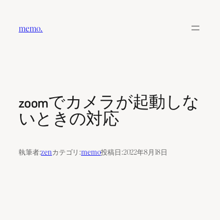
内
容
memo.
を
ス
キ
ッ
プ
zoomでカメラが起動しな
いときの対応
執筆者:
zen
カテゴリ:
memo
投稿日:
2022年8月18日