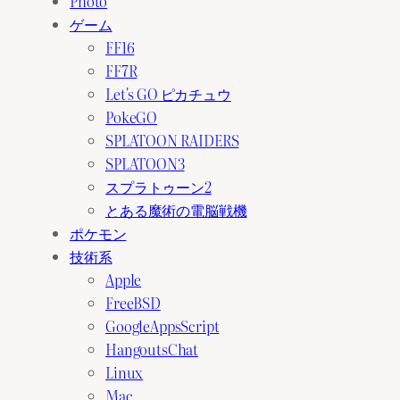
Photo
ゲーム
FF16
FF7R
Let's GO ピカチュウ
PokeGO
SPLATOON RAIDERS
SPLATOON3
スプラトゥーン2
とある魔術の電脳戦機
ポケモン
技術系
Apple
FreeBSD
GoogleAppsScript
HangoutsChat
Linux
Mac