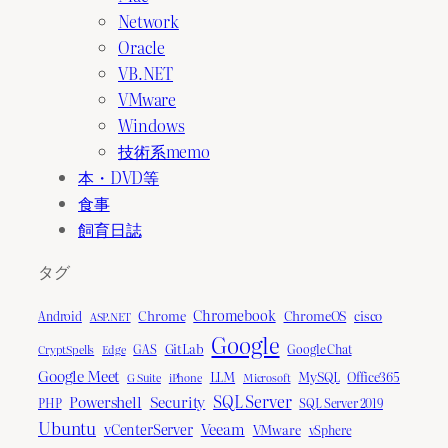
Network
Oracle
VB.NET
VMware
Windows
技術系memo
本・DVD等
食事
飼育日誌
タグ
Chromebook
Chrome
ChromeOS
cisco
Android
ASP.NET
Google
GitLab
Google Chat
GAS
CryptSpells
Edge
Google Meet
LLM
MySQL
Office365
G Suite
iPhone
Microsoft
SQL Server
Powershell
Security
SQL Server 2019
PHP
Ubuntu
Veeam
vCenterServer
VMware
vSphere