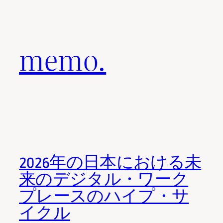
内
容
を
memo.
ス
キ
ッ
プ
2026年の日本における未
来のデジタル・ワーク
プレースのハイプ・サ
イクル