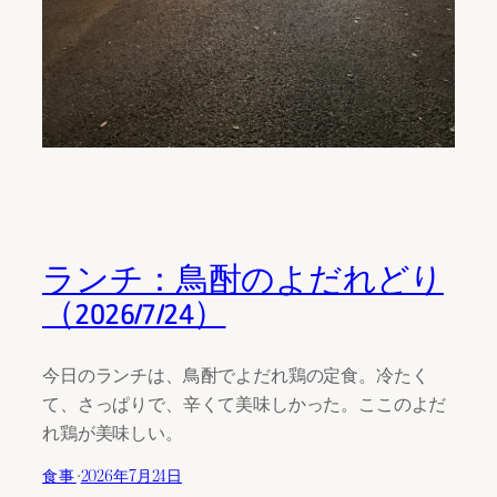
ランチ：鳥酎のよだれどり
（2026/7/24）
今日のランチは、鳥酎でよだれ鶏の定食。冷たく
て、さっぱりで、辛くて美味しかった。ここのよだ
れ鶏が美味しい。
食事
·
2026年7月24日