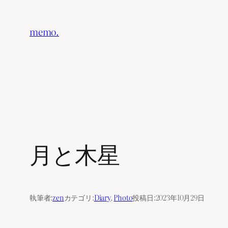
内
容
memo.
を
ス
キ
ッ
プ
月と木星
執筆者:
zen
カテゴリ:
Diary
, 
Photo
投稿日:
2023年10月29日