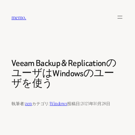
内
容
memo.
を
ス
キ
ッ
プ
Veeam Backup & Replicationの
ユーザはWindowsのユー
ザを使う
執筆者:
zen
カテゴリ:
Windows
投稿日:
2023年10月28日