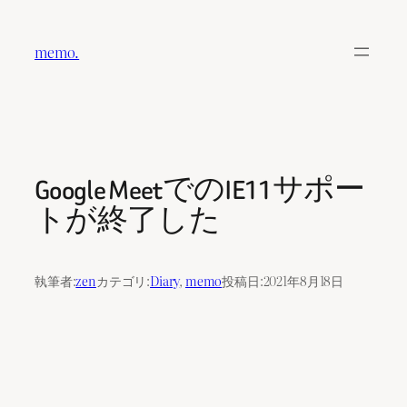
内
容
memo.
を
ス
キ
ッ
プ
Google MeetでのIE11サポー
トが終了した
執筆者:
zen
カテゴリ:
Diary
, 
memo
投稿日:
2021年8月18日