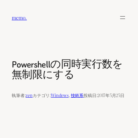
内
容
memo.
を
ス
キ
ッ
プ
Powershellの同時実行数を
無制限にする
執筆者:
zen
カテゴリ:
Windows
, 
技術系
投稿日:
2017年5月25日