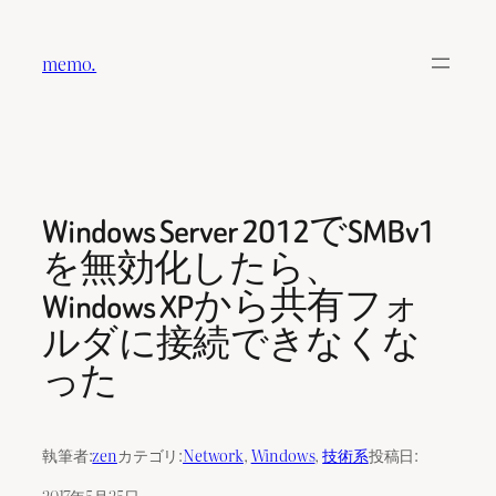
内
容
memo.
を
ス
キ
ッ
プ
Windows Server 2012でSMBv1
を無効化したら、
Windows XPから共有フォ
ルダに接続できなくな
った
執筆者:
zen
カテゴリ:
Network
, 
Windows
, 
技術系
投稿日:
2017年5月25日