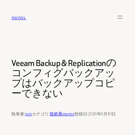
内
容
memo.
を
ス
キ
ッ
プ
Veeam Backup & Replicationの
コンフィグバックアッ
プはバックアップコピ
ーできない
執筆者:
zen
カテゴリ:
技術系memo
投稿日:
2026年6月10日