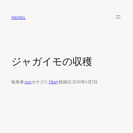
内
容
memo.
を
ス
キ
ッ
プ
ジャガイモの収穫
執筆者:
zen
カテゴリ:
Diary
投稿日:
2026年6月7日