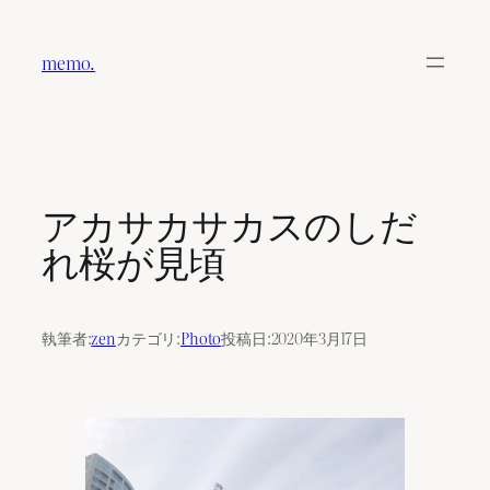
内
容
memo.
を
ス
キ
ッ
プ
アカサカサカスのしだ
れ桜が見頃
執筆者:
zen
カテゴリ:
Photo
投稿日:
2020年3月17日