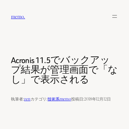
内
容
memo.
を
ス
キ
ッ
プ
Acronis 11.5でバックアッ
プ結果が管理画面で「な
し」で表示される
執筆者:
zen
カテゴリ:
技術系memo
投稿日:
2018年12月12日