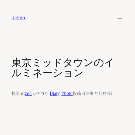
内
容
memo.
を
ス
キ
ッ
プ
東京ミッドタウンのイ
ルミネーション
執筆者:
zen
カテゴリ:
Diary
, 
Photo
投稿日:
2018年12月9日