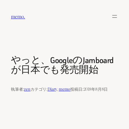
内
容
memo.
を
ス
キ
ッ
プ
やっと、GoogleのJamboard
が日本でも発売開始
執筆者:
zen
カテゴリ:
Diary
, 
memo
投稿日:
2018年8月8日