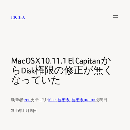
内
容
memo.
を
ス
キ
ッ
プ
Mac OS X 10.11.1 El Capitan か
らDisk権限の修正が無く
なっていた
執筆者:
zen
カテゴリ:
Mac
, 
技術系
, 
技術系memo
投稿日:
2015年11月19日