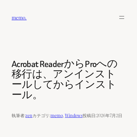
内
容
memo.
を
ス
キ
ッ
プ
Acrobat ReaderからProへの
移行は、アンインスト
ールしてからインスト
ール。
執筆者:
zen
カテゴリ:
memo
, 
Windows
投稿日:
2026年7月2日