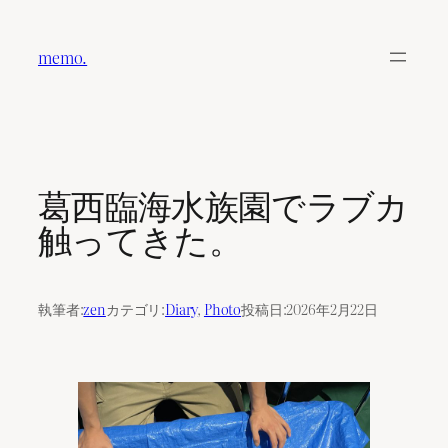
内
容
memo.
を
ス
キ
ッ
プ
葛西臨海水族園でラブカ
触ってきた。
執筆者:
zen
カテゴリ:
Diary
, 
Photo
投稿日:
2026年2月22日