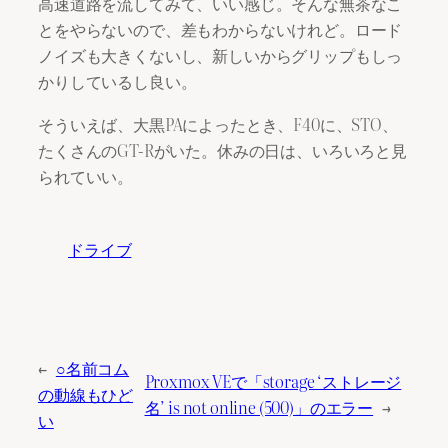
高速道路を流してみて、いい感じ。そんな無茶なこ
とをやらないので、差もわからないけれど。ロード
ノイズも大きくないし、新しいからグリップもしっ
かりしているし良い。
そういえば、大黒PAによったとき、F40に、STO、
たくさんのGT-Rがいた。休みの日は、いろいろと見
られていい。
ドライブ
←
○名前コム
Proxmox VEで「storage ‘ストレージ
の動線もひど
名’ is not online (500)」のエラー
→
い