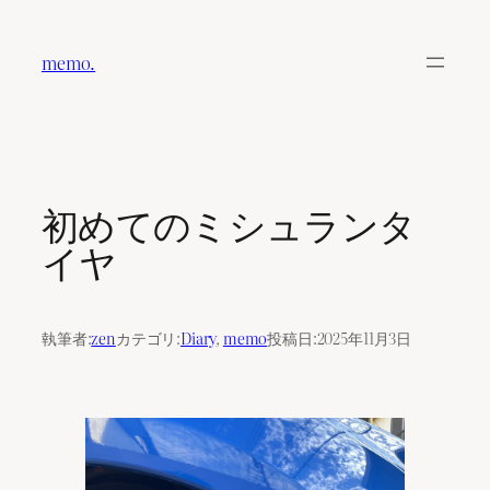
内
容
memo.
を
ス
キ
ッ
プ
初めてのミシュランタ
イヤ
執筆者:
zen
カテゴリ:
Diary
, 
memo
投稿日:
2025年11月3日