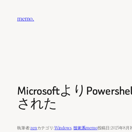
内
容
memo.
を
ス
キ
ッ
プ
MicrosoftよりPo
された
執筆者:
zen
カテゴリ:
Windows
, 
技術系memo
投稿日:
2025年8月1