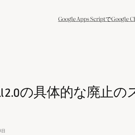
Google Apps ScriptでGo
wershell 2.0の具体
8日