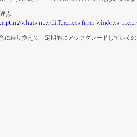
の相違点
/scripting/whats-new/differences-from-windows-power
ll 7系に乗り換えて、定期的にアップグレードしてい