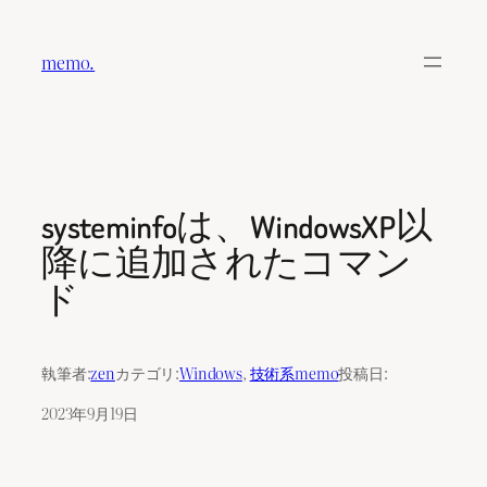
内
容
memo.
を
ス
キ
ッ
プ
systeminfoは、WindowsXP以
降に追加されたコマン
ド
執筆者:
zen
カテゴリ:
Windows
, 
技術系memo
投稿日:
2023年9月19日