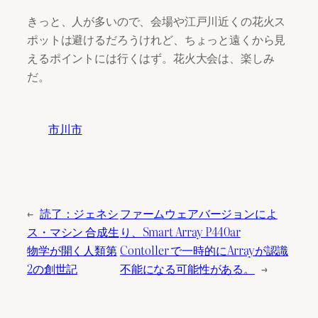
きっと、人が多いので、会場や江戸川近くの花火ス
ポットは避けるだろうけれど、ちょっと遠くから見
えるポイントには行くはず。花火大会は、楽しみ
だ。
市川市
←
読了：ジェネシ
ファームウェアバージョンによ
ス・マシン 合成生
り、Smart Array P440ar
物学が開く人類第
Contoller で一時的にArrayが認識
2の創世記
不能になる可能性がある。
→