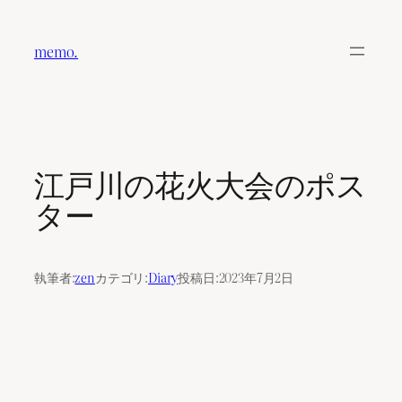
内
容
memo.
を
ス
キ
ッ
プ
江戸川の花火大会のポス
ター
執筆者:
zen
カテゴリ:
Diary
投稿日:
2023年7月2日