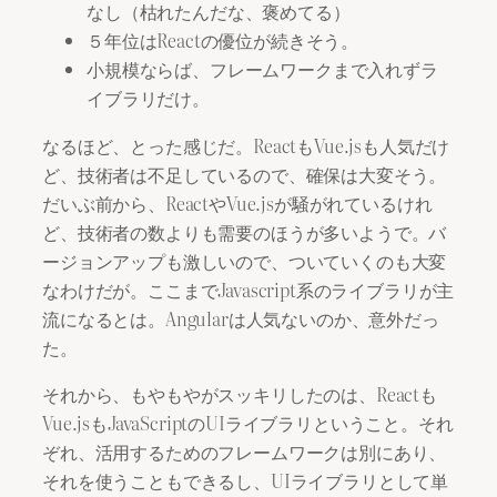
なし（枯れたんだな、褒めてる）
５年位はReactの優位が続きそう。
小規模ならば、フレームワークまで入れずラ
イブラリだけ。
なるほど、とった感じだ。ReactもVue.jsも人気だけ
ど、技術者は不足しているので、確保は大変そう。
だいぶ前から、ReactやVue.jsが騒がれているけれ
ど、技術者の数よりも需要のほうが多いようで。バ
ージョンアップも激しいので、ついていくのも大変
なわけだが。ここまでJavascript系のライブラリが主
流になるとは。Angularは人気ないのか、意外だっ
た。
それから、もやもやがスッキリしたのは、Reactも
Vue.jsもJavaScriptのUIライブラリということ。それ
ぞれ、活用するためのフレームワークは別にあり、
それを使うこともできるし、UIライブラリとして単