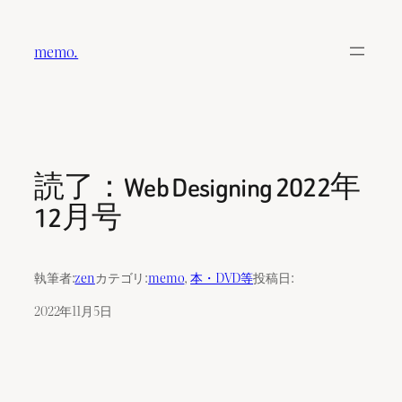
内
容
memo.
を
ス
キ
ッ
プ
読了：Web Designing 2022年
12月号
執筆者:
zen
カテゴリ:
memo
, 
本・DVD等
投稿日:
2022年11月5日