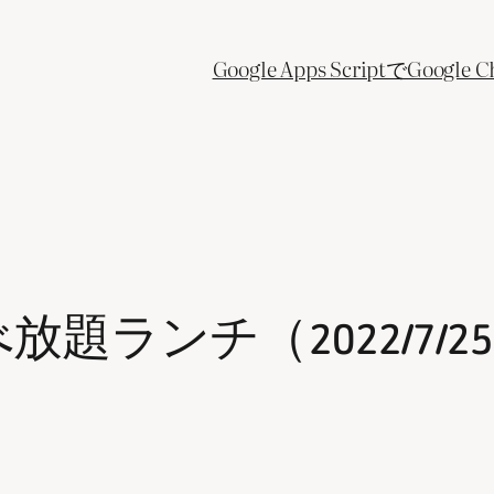
Google Apps ScriptでGo
ランチ（2022/7/2