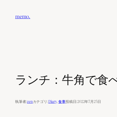
内
容
memo.
を
ス
キ
ッ
プ
ランチ：牛角で食べ放題
執筆者:
zen
カテゴリ:
Diary
, 
食事
投稿日:
2022年7月25日