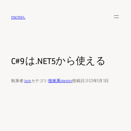
内
容
memo.
を
ス
キ
ッ
プ
C#9 は.NET5から使える
執筆者:
zen
カテゴリ:
技術系memo
投稿日:
2021年1月3日