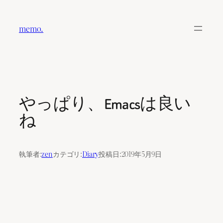
内
容
memo.
を
ス
キ
ッ
プ
やっぱり、Emacsは良い
ね
執筆者:
zen
カテゴリ:
Diary
投稿日:
2019年5月9日